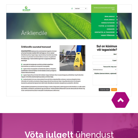
Võta julgelt
ühendust