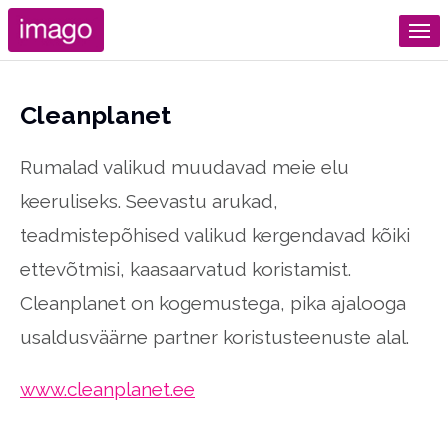
Cleanplanet
Rumalad valikud muudavad meie elu
keeruliseks. Seevastu arukad,
teadmistepõhised valikud kergendavad kõiki
ettevõtmisi, kaasaarvatud koristamist.
Cleanplanet on kogemustega, pika ajalooga
usaldusväärne partner koristusteenuste alal.
www.cleanplanet.ee